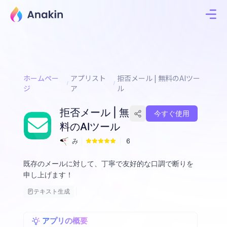
ホームペー
アプリスト
拒否メール | 無料のAIツー
ジ
ア
ル
拒否メール | 無
今すぐ使用
料のAIツール
み
6
く
既存のメールに対して、丁寧で友好的な口調で断りを
申し上げます！
テキスト生成
アプリの概要