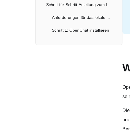
Schritt-für-Schritt-Anleitung zum lokalen Ausführen von OpenChat LLM
Anforderungen für das lokale Ausführen von OpenChat
Schritt 1: OpenChat installieren
Schritt 2: Installation überprüfen
Schritt 3: Das Modell ausführen
W
Schritt 4: Erweiterte Optionen
Schritt 5: Ausführen als API-Server
Ope
Zusätzliche Plattformen zur Ausführung von OpenChat 3.5 1210
sei
Fazit: Die Zukunft mit OpenChat-3.5-1210 gestalten
Die
hoc
Ben