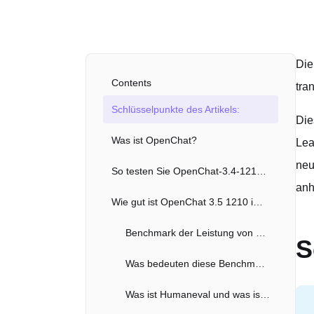
Die
Contents
tra
Schlüsselpunkte des Artikels:
Die
Was ist OpenChat?
Lea
neu
So testen Sie OpenChat-3.4-1210 online
anh
Wie gut ist OpenChat 3.5 1210 im Vergleich zu ChatGPT und Grok?
Benchmark der Leistung von OpenChat-3.5-1210
S
Was bedeuten diese Benchmarks?
Was ist Humaneval und was ist TruthfulQA?