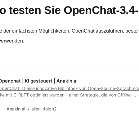
o testen Sie OpenChat-3.4-
e der einfachsten Möglichkeiten, OpenChat auszuführen, besteht 
verwenden:
Openchat | KI gesteuert | Anakin.ai
OpenChat ist eine innovative Bibliothek von Open-Source-Sprachmod
die mit C-RLFT optimiert wurden - einer Strategie, die von Offline-
Reinforcement-Learning inspiriert ist.
Anakin.ai
allen-dolph2