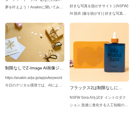
ツを生成できるか？
好きな写真を脱がすサイト | (NSFW)
夢を叶えよう！Anakinに聞いてみ
AI 脱衣 (服を脱がす) | 好きな写真を
て。私にダーティートークできるAI
脱がすサイト | (NSFW) AI 脱衣 (服を
はある？キャラクターAIでのダーテ
脱がす)AI 脱衣 (服を脱がす) | 好きな
ィートーク方法は？このアプリを
写真を脱がすサイト は、AIを利用し
NSFWチャットの最良のキャラクタ
て、好きな写真から服を虚像的に取
ーAI代替として使用しよう！
り除いて、その結果を表示するエン
Anakin.ai💡制約なしでAIの力を利用
ターテインメント向けアプリです。
したいですか？ 安全策なしでAI画像
douchu.ai ナノバナナは、神秘的な
を生成したいですか？ それなら、
制限なしでZ-Image AI画像ジェ
集団「ナノジェネティクス」によっ
Anakin AIを見逃してはいけません！
ネレーターを使う方法
https://anakin.ai/ja-jp/apps/keyword
て開発されたAI画像生成モデルで、
すべての人のためにAIの力を解き放
今日のデジタル環境では、AIによる
フラックス2は制限なしに
その驚異的な能力でインターネット
ちましょう！AIフェイススワップオ
画像生成ツールが高品質で多様な画
NSFWコンテンツを生成できる
を席巻しています。しかし、多くの
ンライン | Anakin画像内の顔を簡単
NSFW Sora AIを試す イントロダク
像を作成できる能力からますます人
か
ユーザーが抱いている疑問は、ナノ
にスワップできます。
ション 急速に進化する人工知能の分
気を集めています。中でも注目すべ
バナナは成人コンテンツを生成でき
野において、特に注目を集めている
きなのがZ-Image AIであり、その多
るのか？ということです。その答え
モデルがあります。それは、Black
様性と使いやすさが際立っていま
は、見た目ほど簡単ではありませ
Forest Labsによって開発されたFlux
す。本記事では、制限なしにZ-
ん。本記事では、この問題に関する