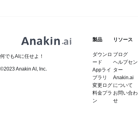
2です。Flux AIの後継モデルである
Image AIを利用する方法と、
複雑さを探り、成人コンテンツに対
Flux 2は、テキストの説明から高品
FluxNSFW.AI、NSFWSora.AI、
応する代替のAI画像生成モデルとし
質で制限のない画像を生成する能力
ONlyporn.AIなどの補完的なサービ
て、OnlyPorn.AIとFluxNSFW.aiを紹
で大きな注目を集めています。Flux
スを通じて得られる強化された機能
介します。 Sora 2 Porn | Sora AI
2に関して特に話題にされているの
のいくつかを紹介します。
Porn Video Generator | Sora 2
製品
リソース
は、NSFW（職場に適さない）コン
https://anakin.ai/ja-jp/apps/keyword
NSFW | Nano Banana
テンツを生成する可能性です。この
Z-Image AIの使い方
ダウンロ
ブログ
記事では、Flux 2がNSFWコンテン
何でもAIに任せよ！
https://anakin.ai/ja-jp/apps/keyword
ード
ヘルプセン
ツを生成する能力、こうしたコンテ
1. Z-Image AIを理解する Z-Image AI
©2023 Anakin AI, Inc.
Appライ
ター
ンツに伴う倫理的考慮事項、Flux 2
は、最先端のAIモデルを活用してリ
ブラリ
Anakin.ai
の制限のないモードを責任を持って
アルで芸術的な画像を生成する高度
変更ログ
について
使用する方法について探ります。
な画像生成ツールです。ユーザーは
料金プラ
お問い合わ
Flux 2：簡潔な概要 Flux 2は、テキ
スタイル、ムード、コンテンツタイ
ン
せ
ストから画像を生成することに特化
プなどのパラメータを指定すること
した最先端のAIモデルです。テキス
で画像を生成できます。これは、ユ
トの説明に基づいて、非常に詳細で
ニークなビジュアルコンテンツを簡
リアルな画像を作成する能力で知ら
単に制作したいクリエイティブな専
れています。Flux 2の高度な能力
門