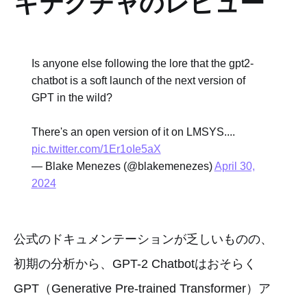
キテクチャのレビュー
Is anyone else following the lore that the gpt2-
chatbot is a soft launch of the next version of
GPT in the wild?
There's an open version of it on LMSYS....
pic.twitter.com/1Er1oIe5aX
— Blake Menezes (@blakemenezes)
April 30,
2024
公式のドキュメンテーションが乏しいものの、
初期の分析から、GPT-2 Chatbotはおそらく
GPT（Generative Pre-trained Transformer）ア