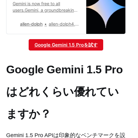
Gemini is now free to all
users.Gemini, a groundbreaking
AI model created by Google,
seamlessly operates across
allen-dolph
allen-dolph4,642
various modalities including text,
images, video, audio, and code.
Google Gemini 1.5 Proを試す
Google Gemini 1.5 Pro
はどれくらい優れてい
ますか？
Gemini 1.5 Pro APIは印象的なベンチマークを設