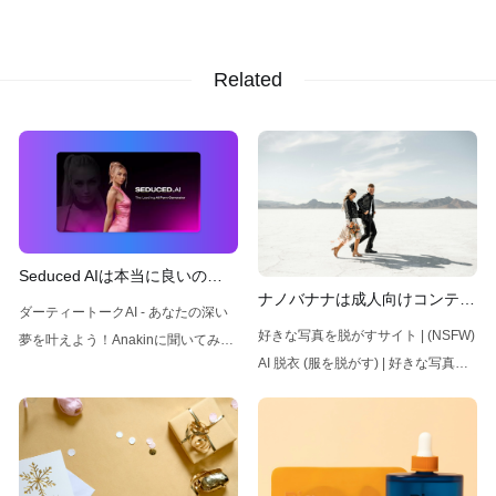
Related
Seduced AIは本当に良いの
ナノバナナは成人向けコンテン
か？機能、価格、代替案
ダーティートークAI - あなたの深い
ツを生成できるか？
好きな写真を脱がすサイト | (NSFW)
夢を叶えよう！Anakinに聞いてみ
AI 脱衣 (服を脱がす) | 好きな写真を
て。私にダーティートークできるAI
脱がすサイト | (NSFW) AI 脱衣 (服を
はある？キャラクターAIでのダーテ
脱がす)AI 脱衣 (服を脱がす) | 好きな
ィートーク方法は？このアプリを
写真を脱がすサイト は、AIを利用し
NSFWチャットの最良のキャラクタ
て、好きな写真から服を虚像的に取
ーAI代替として使用しよう！