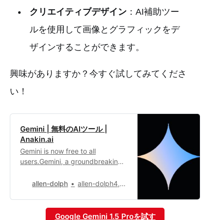
クリエイティブデザイン
：AI補助ツー
ルを使用して画像とグラフィックをデ
ザインすることができます。
興味がありますか？今すぐ試してみてくださ
い！
Gemini | 無料のAIツール |
Anakin.ai
Gemini is now free to all
users.Gemini, a groundbreaking
AI model created by Google,
seamlessly operates across
allen-dolph
allen-dolph4,642
various modalities including text,
images, video, audio, and code.
Google Gemini 1.5 Proを試す