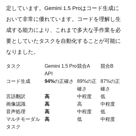
定しています。Gemini 1.5 Proはコード生成に
おいて非常に優れています。コードを理解し生
成する能力により、これまで多大な手作業を必
要としていたタスクを自動化することが可能に
なりました。
タスク
Gemini 1.5 Pro
競合A
競合B
API
コード生成
94%
の正確さ
89%の正
87%の正
確さ
確さ
言語翻訳
高
中程度
低
画像認識
高
高
中程度
音声処理
高
中程度
低
マルチモーダル
高
低
中程度
タスク