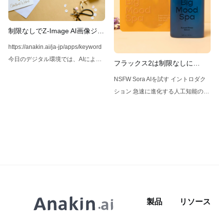
り除いて、その結果を表示するエン
Anakin.ai💡制約なしでAIの力を利用
ターテインメント向けアプリです。
したいですか？ 安全策なしでAI画像
douchu.ai ナノバナナは、神秘的な
を生成したいですか？ それなら、
制限なしでZ-Image AI画像ジェ
集団「ナノジェネティクス」によっ
Anakin AIを見逃してはいけません！
ネレーターを使う方法
https://anakin.ai/ja-jp/apps/keyword
て開発されたAI画像生成モデルで、
すべての人のためにAIの力を解き放
今日のデジタル環境では、AIによる
フラックス2は制限なしに
その驚異的な能力でインターネット
ちましょう！AIフェイススワップオ
画像生成ツールが高品質で多様な画
NSFWコンテンツを生成できる
を席巻しています。しかし、多くの
ンライン | Anakin画像内の顔を簡単
NSFW Sora AIを試す イントロダク
像を作成できる能力からますます人
か
ユーザーが抱いている疑問は、ナノ
にスワップできます。
ション 急速に進化する人工知能の分
気を集めています。中でも注目すべ
バナナは成人コンテンツを生成でき
野において、特に注目を集めている
きなのがZ-Image AIであり、その多
るのか？ということです。その答え
モデルがあります。それは、Black
様性と使いやすさが際立っていま
は、見た目ほど簡単ではありませ
Forest Labsによって開発されたFlux
す。本記事では、制限なしにZ-
ん。本記事では、この問題に関する
2です。Flux AIの後継モデルである
Image AIを利用する方法と、
複雑さを探り、成人コンテンツに対
Flux 2は、テキストの説明から高品
FluxNSFW.AI、NSFWSora.AI、
応する代替のAI画像生成モデルとし
質で制限のない画像を生成する能力
ONlyporn.AIなどの補完的なサービ
て、OnlyPorn.AIとFluxNSFW.aiを紹
で大きな注目を集めています。Flux
スを通じて得られる強化された機能
介します。 Sora 2 Porn | Sora AI
2に関して特に話題にされているの
のいくつかを紹介します。
Porn Video Generator | Sora 2
製品
リソース
は、NSFW（職場に適さない）コン
https://anakin.ai/ja-jp/apps/keyword
NSFW | Nano Banana
テンツを生成する可能性です。この
Z-Image AIの使い方