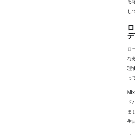
る
し
ロ
デ
ロ
な
理
っ
Mi
ド
ま
生