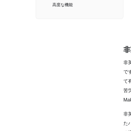
高度な機能
非
非
で
て
苦
M
非
た