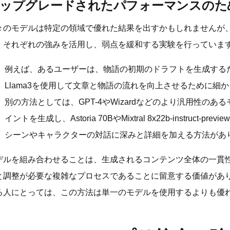
ップグレードされたパフォーマンスのた
々のモデルは特定の領域で優れた結果を出すかもしれませんが
、それぞれの強みを活用し、弱点を緩和する実験を行っていま
例えば、あるユーザーは、物語の初期のドラフトを生成するために
Llama3を使用して文章と物語の流れを向上させるために細
別の方法としては、GPT-4やWizardなどのより汎用性の
イントを生成し、Astoria 70BやMixtral 8x22b-instruc
シーンやキャラクターの対話に深みと詳細を加える方法があ
デルを組み合わせることは、生成されるコンテンツ全体の一貫
と調整が必要な複雑なプロセスであることに留意する価値があ
る人にとっては、この方法は単一のモデルを使用するよりも優