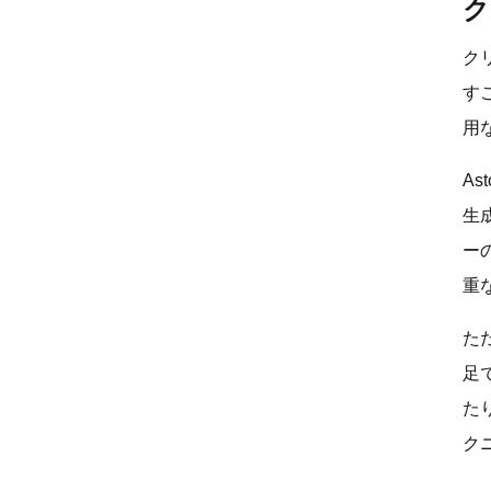
ク
ク
す
用
A
生
ー
重
た
足
た
ク