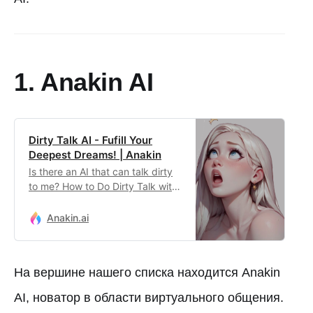
1. Anakin AI
Dirty Talk AI - Fufill Your
Deepest Dreams! | Anakin
Is there an AI that can talk dirty
to me? How to Do Dirty Talk with
Character AI? Use this App as
the Best Character AI Alternative
Anakin.ai
for NSFW chats!
На вершине нашего списка находится Anakin
AI, новатор в области виртуального общения.