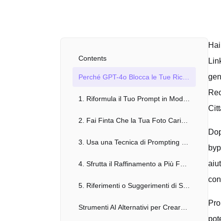
Hai
Contents
Lin
gen
Perché GPT-4o Blocca le Tue Richieste di Immagini (Anche Quelle Innocue)
Rec
1. Riformula il Tuo Prompt in Modo Chiaro e Curato (Esempio Reale)
Cit
2. Fai Finta Che la Tua Foto Caricata sia Generata da AI (Un Trucchetto Intelligente)
Dop
3. Usa una Tecnica di Prompting a Due Fasi
byp
aiu
4. Sfrutta il Raffinamento a Più Fasi (Inpainting)
con
5. Riferimenti o Suggerimenti di Stile Simile
Pro
Strumenti AI Alternativi per Creare Miniature Senza Problemi
pot