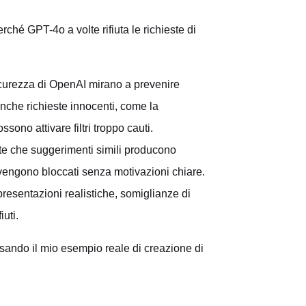
hé GPT-4o a volte rifiuta le richieste di
curezza di OpenAI mirano a prevenire
Anche richieste innocenti, come la
ono attivare filtri troppo cauti.
te che suggerimenti simili producono
e vengono bloccati senza motivazioni chiare.
esentazioni realistiche, somiglianze di
iuti.
usando il mio esempio reale di creazione di