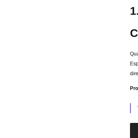
1
C
Qua
Esp
dir
Pro