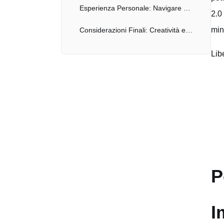
Esperienza Personale: Navigare nelle Restrizioni di GPT-4o
2.0
min
Considerazioni Finali: Creatività entro i Limiti
Libe
P
I