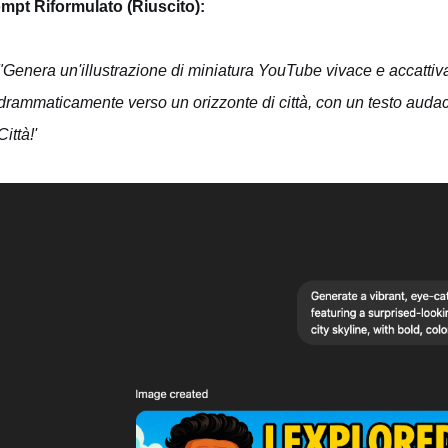
mpt Riformulato (Riuscito):
"Genera un'illustrazione di miniatura YouTube vivace e accatti
drammaticamente verso un orizzonte di città, con un testo audace
Città!'