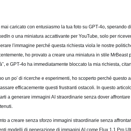
 mai caricato con entusiasmo la tua foto su GPT-4o, sperando di
kedIn o una miniatura accattivante per YouTube, solo per ricever
erare l'immagine perché questa richiesta viola le nostre politic
entemente, ho provato a creare una miniatura in stile MrBeast per
tà", e GPT-4o ha immediatamente bloccato la mia richiesta, citand
o un po' di ricerche e esperimenti, ho scoperto perché questo 
assare efficacemente questi frustranti ostacoli. In questo articol
tarti a generare immagini AI straordinarie senza dover affrontare q
tenuti.
nto a creare senza sforzo immagini straordinarie senza affrontare
enti modelli di generazione di immagini AI come Flux 1.1 Pro Ult