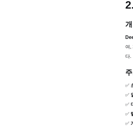
2
최적의 사용자
비교표: TOP 8 의상 제거 AI 도구
개
윤리적 및 법적 고려사항
De
여,
책임 있는 사용법
다.
결론: 어떤 도구를 선택해야 할까요?
주
✅
✅
✅
✅
✅