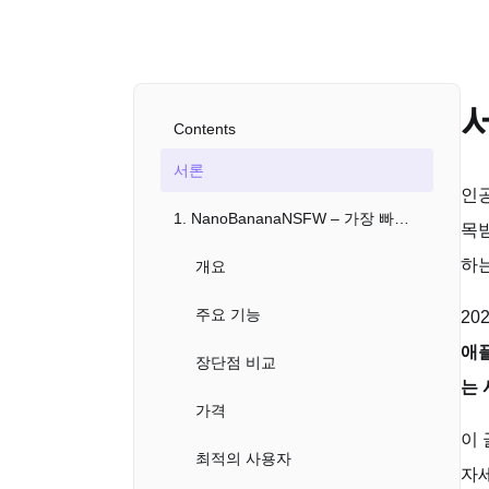
Contents
서론
인공
1. NanoBananaNSFW – 가장 빠르고 현실적인 의상 제거 AI 도구
목받
하
개요
주요 기능
20
애
장단점 비교
는 
가격
이
최적의 사용자
자