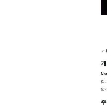
가격
최적의 사용자
4. ClothOff Pro – 대량 처리에 최적화된 의상 제거 도구
개요
주요 기능
🔹
장단점 비교
개
가격
Na
최적의 사용자
합니
5. NudeVision AI – 3D 모델링 지원 의상 제거 도구
쉽게
개요
주