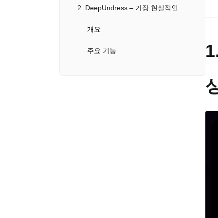
2. DeepUndress – 가장 현실적인 의상 제거 AI
개요
1
주요 기능
장단점 비교
상
가격
최적의 사용자
3. UndressAI Pro – 모바일에 최적화된 의상 제거 도구
개요
주요 기능
장단점 비교