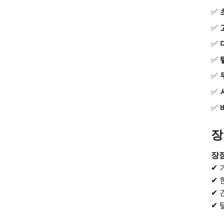
주요 기능
✅
장단점 비교
✅
✅
가격
✅
최적의 사용자
✅
6. StripGenius Pro – 소셜 미디어용 의상 제거 도구
✅
✅
개요
주요 기능
장
장단점 비교
장
✔ 
가격
✔ 
✔ 
최적의 사용자
✔ 
7. AIUndress – 애니메이션 및 만화 전문 의상 제거 도구