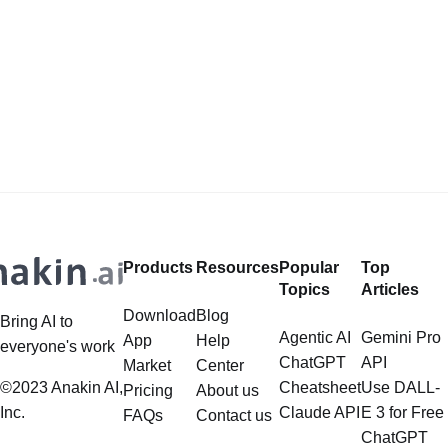
Products
Resources
Popular
Top
Topics
Articles
Download
Blog
Bring AI to
Agentic AI
Gemini Pro
App
Help
everyone's work
ChatGPT
API
Market
Center
©2023 Anakin AI,
Cheatsheet
Use DALL-
Pricing
About us
Inc.
Claude API
E 3 for Free
FAQs
Contact us
ChatGPT