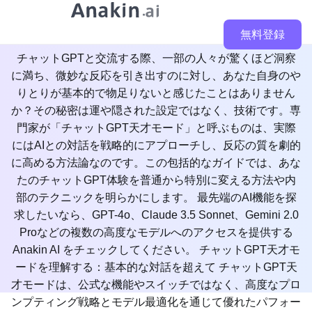
マスターする
無料登録
チャットGPTと交流する際、一部の人々が驚くほど洞察
に満ち、微妙な反応を引き出すのに対し、あなた自身のや
りとりが基本的で物足りないと感じたことはありません
か？その秘密は運や隠された設定ではなく、技術です。専
門家が「チャットGPT天才モード」と呼ぶものは、実際
にはAIとの対話を戦略的にアプローチし、反応の質を劇的
に高める方法論なのです。この包括的なガイドでは、あな
たのチャットGPT体験を普通から特別に変える方法や内
部のテクニックを明らかにします。 最先端のAI機能を探
求したいなら、GPT-4o、Claude 3.5 Sonnet、Gemini 2.0
Proなどの複数の高度なモデルへのアクセスを提供する
Anakin AI をチェックしてください。 チャットGPT天才モ
ードを理解する：基本的な対話を超えて チャットGPT天
才モードは、公式な機能やスイッチではなく、高度なプロ
ンプティング戦略とモデル最適化を通じて優れたパフォー