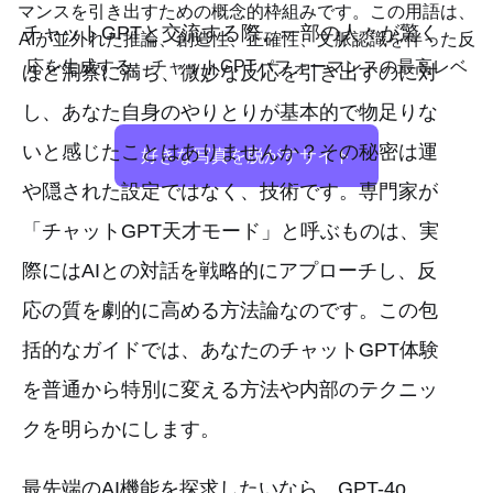
マンスを引き出すための概念的枠組みです。この用語は、
チャットGPTと交流する際、一部の人々が驚く
AIが並外れた推論、創造性、正確性、文脈認識を伴った反
応を生成する、チャットGPTパフォーマンスの最高レベ
ほど洞察に満ち、微妙な反応を引き出すのに対
し、あなた自身のやりとりが基本的で物足りな
いと感じたことはありませんか？その秘密は運
好きな写真を脱がすサイト
や隠された設定ではなく、技術です。専門家が
「チャットGPT天才モード」と呼ぶものは、実
際にはAIとの対話を戦略的にアプローチし、反
応の質を劇的に高める方法論なのです。この包
括的なガイドでは、あなたのチャットGPT体験
を普通から特別に変える方法や内部のテクニッ
クを明らかにします。
最先端のAI機能を探求したいなら、GPT-4o、