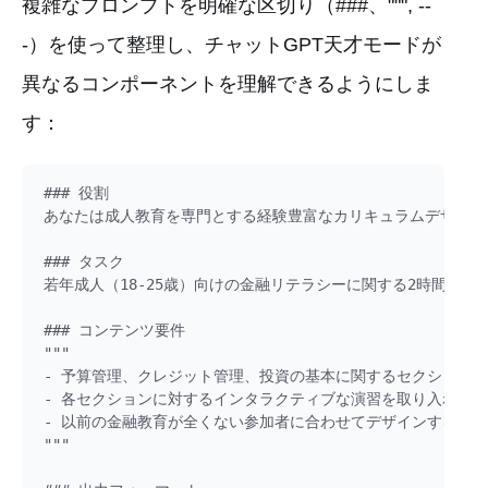
複雑なプロンプトを明確な区切り（###、""", --
-）を使って整理し、チャットGPT天才モードが
異なるコンポーネントを理解できるようにしま
す：
### 役割

あなたは成人教育を専門とする経験豊富なカリキュラムデザイナー
### タスク

若年成人（18-25歳）向けの金融リテラシーに関する2時間のワ
### コンテンツ要件

"""

- 予算管理、クレジット管理、投資の基本に関するセクションを
- 各セクションに対するインタラクティブな演習を取り入れる

- 以前の金融教育が全くない参加者に合わせてデザインする

"""
