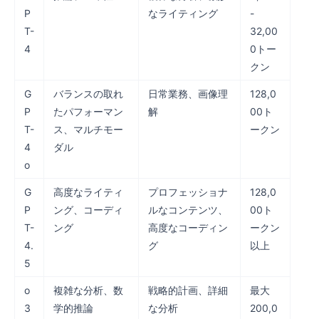
P
なライティング
-
T-
32,00
4
0トー
クン
G
バランスの取れ
日常業務、画像理
128,0
P
たパフォーマン
解
00ト
T-
ス、マルチモー
ークン
4
ダル
o
G
高度なライティ
プロフェッショナ
128,0
P
ング、コーディ
ルなコンテンツ、
00ト
T-
ング
高度なコーディン
ークン
4.
グ
以上
5
o
複雑な分析、数
戦略的計画、詳細
最大
3
学的推論
な分析
200,0