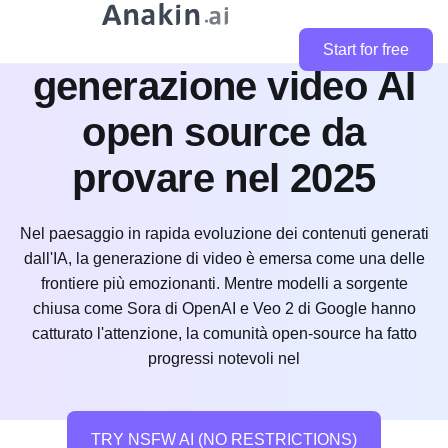
I 10 migliori modelli di
Start for free
generazione video AI
open source da
provare nel 2025
Nel paesaggio in rapida evoluzione dei contenuti generati
dall'IA, la generazione di video è emersa come una delle
frontiere più emozionanti. Mentre modelli a sorgente
chiusa come Sora di OpenAI e Veo 2 di Google hanno
catturato l'attenzione, la comunità open-source ha fatto
progressi notevoli nel
TRY NSFW AI (NO RESTRICTIONS)