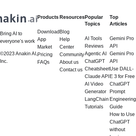
Products
Resources
Popular
Top
Topics
Articles
Download
Blog
Bring AI to
AI Tools
Gemini Pro
App
Help
everyone's work
Reviews
API
Market
Center
©2023 Anakin AI,
Agentic AI
Gemini Pro
Pricing
Community
Inc.
ChatGPT
API
FAQs
About us
Cheatsheet
Use DALL-
Contact us
Claude API
E 3 for Free
AI Video
ChatGPT
Generator
Prompt
LangChain
Engineering
Tutorials
Guide
How to Use
ChatGPT
without