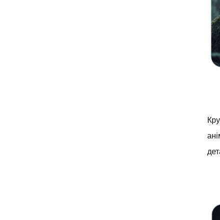
Кру
ані
дет