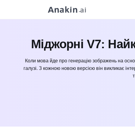
Міджорні V7: Найк
Коли мова йде про генерацію зображень на основі
галузі. З кожною новою версією він викликає інте
т