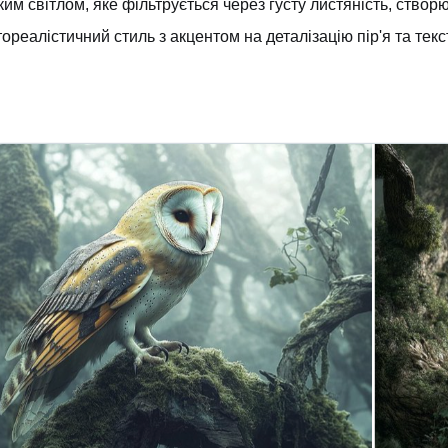
ким світлом, яке фільтрується через густу листяність, ство
ореалістичний стиль з акцентом на деталізацію пір'я та текст