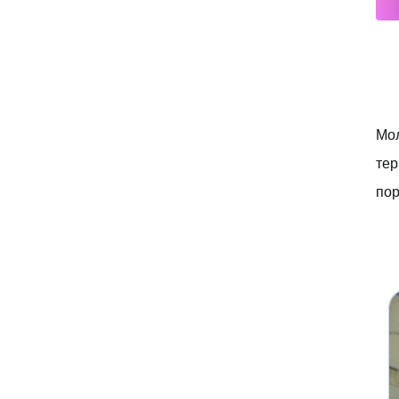
Мол
тер
пор