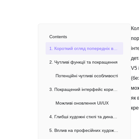
Кол
Contents
пор
інт
1. Короткий огляд попередніх версій Midjourney
дет
2. Чутливі функції та покращення
V5 
Потенційні чутливі особливості
(бе
мож
3. Покращений інтерфейс користувача та робочий процес
як 
Можливі оновлення UI/UX
кре
4. Глибші художні стилі та динаміка
5. Вплив на професійних художників і дизайнерів