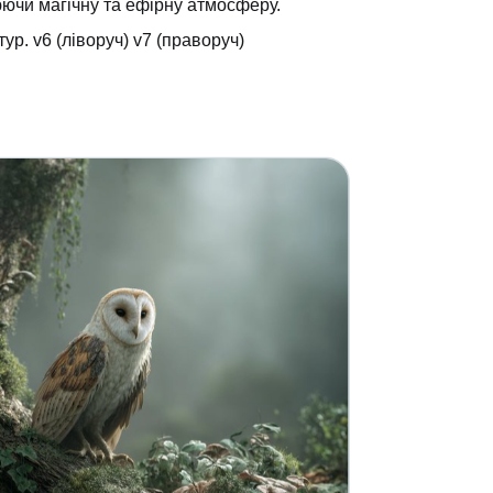
рюючи магічну та ефірну атмосферу.
ур. v6 (ліворуч) v7 (праворуч)