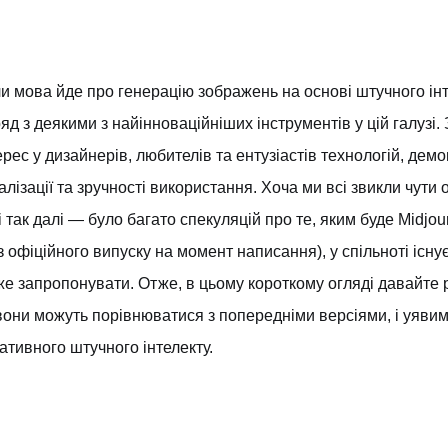
и мова йде про генерацію зображень на основі штучного інте
яд з деякими з найінноваційніших інструментів у цій галузі
ерес у дизайнерів, любителів та ентузіастів технологій, де
алізації та зручності використання. Хоча ми всі звикли чути
і так далі — було багато спекуляцій про те, яким буде Midjo
з офіційного випуску на момент написання), у спільноті існ
е запропонувати. Отже, в цьому короткому огляді давайте р
вони можуть порівнюватися з попередніми версіями, і уяви
ативного штучного інтелекту.