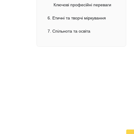
Ключові професійні переваги
6. Етичні та творчі міркування
7. Спільнота та освіта
Потенціал для зростання
8. Порівняння з іншими платформами для мистецтва ШІ
Відмінності Midjourney
9. Виклики та обмеження
10. Погляд у майбутнє
Останні думки