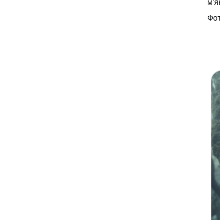
м'я
Фот