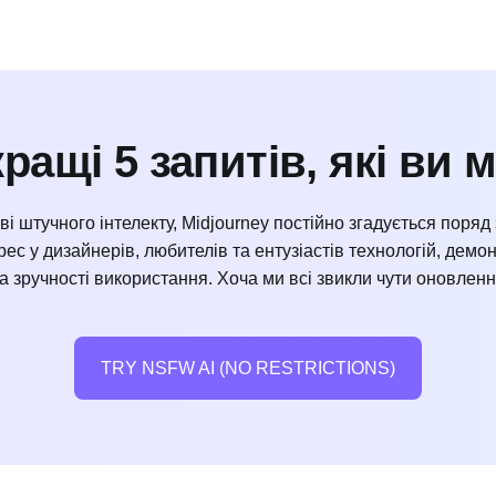
ращі 5 запитів, які ви
 штучного інтелекту, Midjourney постійно згадується поряд 
рес у дизайнерів, любителів та ентузіастів технологій, демо
а зручності використання. Хоча ми всі звикли чути оновлен
TRY NSFW AI (NO RESTRICTIONS)