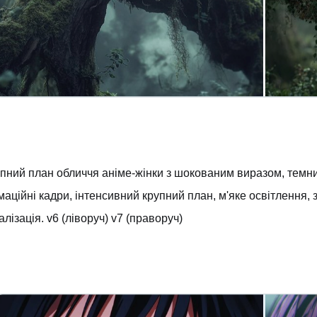
пний план обличчя аніме-жінки з шокованим виразом, темни
маційні кадри, інтенсивний крупний план, м'яке освітлення, 
алізація. v6 (ліворуч) v7 (праворуч)