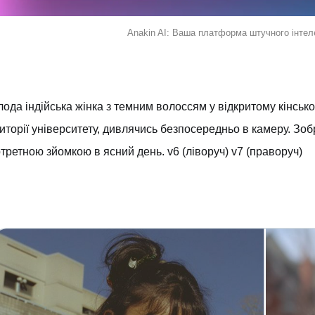
Anakin AI: Ваша платформа штучного інтел
ода індійська жінка з темним волоссям у відкритому кінськом
иторії університету, дивлячись безпосередньо в камеру. Зобр
третною зйомкою в ясний день. v6 (ліворуч) v7 (праворуч)