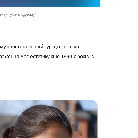
екту "усе в одному"
у хвості та чорній куртці стоїть на
аження має естетику кіно 1990-х років, з