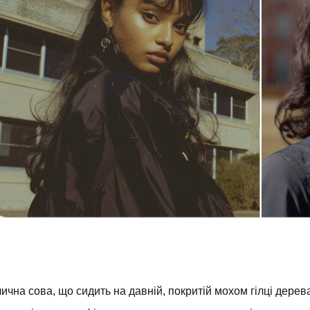
ична сова, що сидить на давній, покритій мохом гілці дере