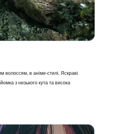
м волоссям, в аніме-стилі. Яскраві
зйомка з низького кута та висока