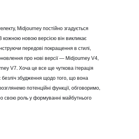
лекту, Midjourney постійно згадується
. З кожною новою версією він викликає
монструючи передові покращення в стилі,
 оновлення про нові версії — Midjourney V4,
urney V7. Хоча це все ще чуткова ітерація
ує безліч збудження щодо того, що вона
озглянемо потенційні функції, обговоримо,
мо свою роль у формуванні майбутнього