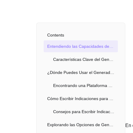
Contents
Entendiendo las Capacidades de Generación de Imágenes de FLUX AI
Características Clave del Generador de Imágenes FLUX AI
¿Dónde Puedes Usar el Generador de Imágenes FLUX AI en Línea?
Encontrando una Plataforma Gratuita de FLUX AI
Cómo Escribir Indicaciones para FLUX AI
Consejos para Escribir Indicaciones de FLUX AI
Explorando las Opciones de Generación de Imágenes de FLUX AI
En 