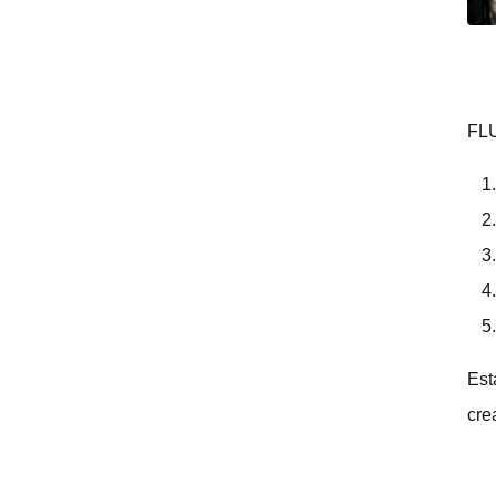
FLU
Est
cre