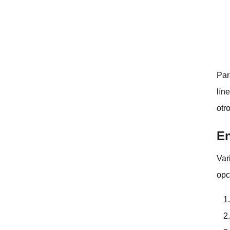
Par
lín
otr
En
Var
opc