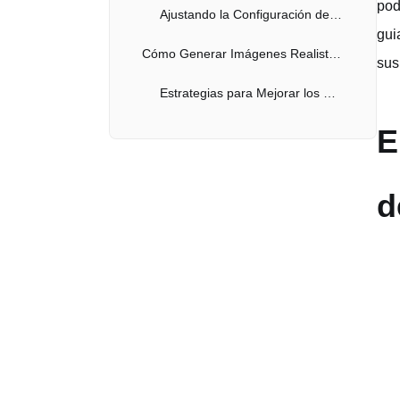
pod
Ajustando la Configuración de Generación de FLUX AI
gui
Cómo Generar Imágenes Realistas con FLUX
sus
Estrategias para Mejorar los Resultados de FLUX AI
E
Maximizando el Uso Gratuito de FLUX AI
Consejos para una Utilización Eficiente de FLUX AI
d
FLUX vs Midjourney vs Stable Diffusion, ¡Comparados!
FLUX AI vs. Generadores de Imágenes Gratuitas Alternativos
Consejos de Post-Procesamiento para los Resultados de FLUX AI
Conclusión: Abrazando el Potencial Creativo de FLUX AI