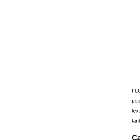
FLU
pop
tex
tan
Ca