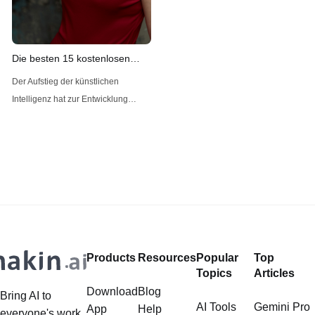
Guía Completa La cámara Veo 3
está revolucionando la forma en
que los equipos deportivos y los
entrenadores analizan y mejoran su
Die besten 15 kostenlosen
rendimiento. Su capacidad para
Undress-AI-Bewertungen
Der Aufstieg der künstlichen
grabar automáticamente partidos
Intelligenz hat zur Entwicklung
completos y proporcionar
verschiedener Werkzeuge geführt,
información detallada es
die den Nutzern bei einer Vielzahl
incomparable. Sin embargo, el
von Aufgaben helfen können,
darunter die Erstellung von Inhalten,
die Verbesserung von Bildern und
sogar die Erstellung virtueller
Modelle. Unter diesen innovativen
Anwendungen haben die Undress
Products
Resources
Popular
Top
AI Werkzeuge Aufmerksamkeit
Topics
Articles
erregt, weil sie die
Download
Blog
Bring AI to
AI Tools
Gemini Pro
App
Help
everyone's work