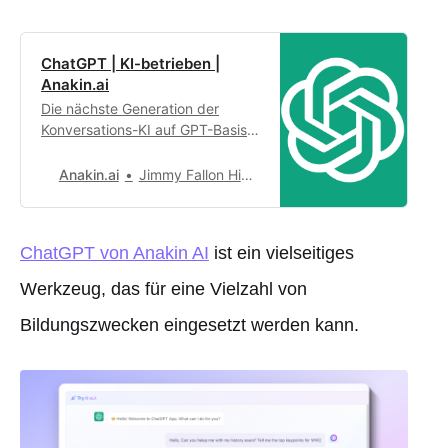
ChatGPT | KI-betrieben |
Anakin.ai
Die nächste Generation der
Konversations-KI auf GPT-Basis,
angeboten von OpenAI. Dein
intelligenter Assistent für
Anakin.ai
Jimmy Fallon Hinzugefügt zu Arbeitsbereichen 2019
sofortige Antworten.
ChatGPT von Anakin AI
ist ein vielseitiges
Werkzeug, das für eine Vielzahl von
Bildungszwecken eingesetzt werden kann.