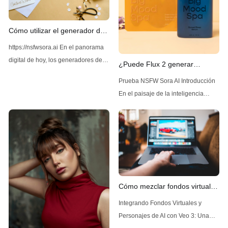
Cómo utilizar el generador de
imágenes Z-Image AI sin
https://nsfwsora.ai En el panorama
restricciones
digital de hoy, los generadores de
¿Puede Flux 2 generar
imágenes impulsados por IA se han
contenido NSFW sin
Prueba NSFW Sora AI Introducción
vuelto cada vez más populares por
restricciones?
En el paisaje de la inteligencia
su capacidad de crear imágenes de
artificial, que evoluciona
alta calidad y diversas. Entre las
rápidamente, un modelo ha estado
soluciones líderes disponibles se
generando interés por sus
encuentra Z-Image AI, una
avanzadas capacidades de
herramienta que se destaca por su
generación de imágenes: Flux 2,
desarrollado por Black Forest Labs.
Flux 2, el sucesor de Flux AI, ha
Cómo mezclar fondos virtuales
atraído una atención significativa
y personajes de IA en Veo 3.
Integrando Fondos Virtuales y
por su
Personajes de AI con Veo 3: Una