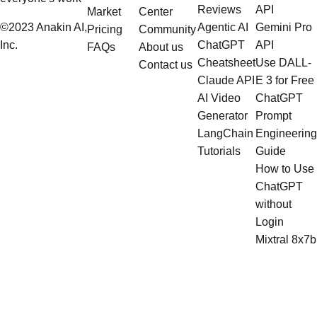
Reviews
API
Market
Center
©2023 Anakin AI,
Agentic AI
Gemini Pro
Pricing
Community
Inc.
ChatGPT
API
FAQs
About us
Cheatsheet
Use DALL-
Contact us
Claude API
E 3 for Free
AI Video
ChatGPT
Generator
Prompt
LangChain
Engineering
Tutorials
Guide
How to Use
ChatGPT
without
Login
Mixtral 8x7b