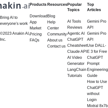
Products
Resources
Popular
Top
Topics
Articles
Download
Blog
Bring AI to
AI Tools
Gemini Pro
App
Help
everyone's work
Reviews
API
Market
Center
©2023 Anakin AI,
Agentic AI
Gemini Pro
Pricing
Community
Inc.
ChatGPT
API
FAQs
About us
Cheatsheet
Use DALL-
Contact us
Claude API
E 3 for Free
AI Video
ChatGPT
Generator
Prompt
LangChain
Engineering
Tutorials
Guide
How to Use
ChatGPT
without
Login
Mixtral 8x7b