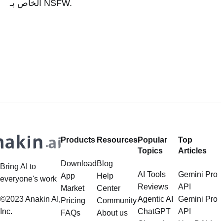
الخاص بـ NSFW.
Products
Resources
Popular
Top
Topics
Articles
Download
Blog
Bring AI to
AI Tools
Gemini Pro
App
Help
everyone's work
Reviews
API
Market
Center
©2023 Anakin AI,
Agentic AI
Gemini Pro
Pricing
Community
Inc.
ChatGPT
API
FAQs
About us