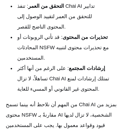
التحقق من العمر
: تنفذ Chai AI تدابير
للتحقق من العمر لتقييد الوصول إلى
المحتوى الناضج للقصر.
تحذيرات من المحتوى
: قد تأتي الروبوتات أو
المحادثات NSFW مع تحذيرات محتوى لتنبيه
المستخدمين.
إرشادات المجتمع
: على الرغم من أنها أكثر
تساهلاً، لا تزال Chai AI تمتلك إرشادات لمنع
المحتوى غير القانوني أو المسيء للغاية.
من المهم أن نلاحظ أنه بينما تسمح Chai AI بمزيد من
محتوى NSFW مقارنةً بـ AI الشخصية، لا تزال لديها
قيود وقواعد معمول بها. يجب على المستخدمين