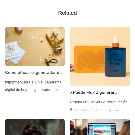
Related
Cómo utilizar el generador de
imágenes Z-Image AI sin
https://nsfwsora.ai En el panorama
restricciones
digital de hoy, los generadores de
¿Puede Flux 2 generar
imágenes impulsados por IA se han
contenido NSFW sin
Prueba NSFW Sora AI Introducción
vuelto cada vez más populares por
restricciones?
En el paisaje de la inteligencia
su capacidad de crear imágenes de
artificial, que evoluciona
alta calidad y diversas. Entre las
rápidamente, un modelo ha estado
soluciones líderes disponibles se
generando interés por sus