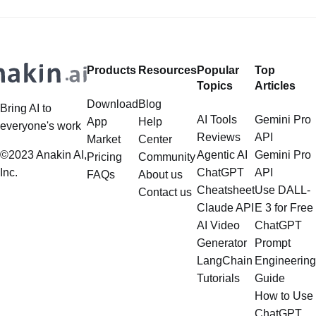
sogar die Erstellung virtueller
Modelle. Unter diesen innovativen
Anwendungen haben die Undress
Products
Resources
Popular
Top
AI Werkzeuge Aufmerksamkeit
Topics
Articles
erregt, weil sie die
Download
Blog
Bring AI to
AI Tools
Gemini Pro
App
Help
everyone's work
Reviews
API
Market
Center
©2023 Anakin AI,
Agentic AI
Gemini Pro
Pricing
Community
Inc.
ChatGPT
API
FAQs
About us
Cheatsheet
Use DALL-
Contact us
Claude API
E 3 for Free
AI Video
ChatGPT
Generator
Prompt
LangChain
Engineering
Tutorials
Guide
How to Use
ChatGPT