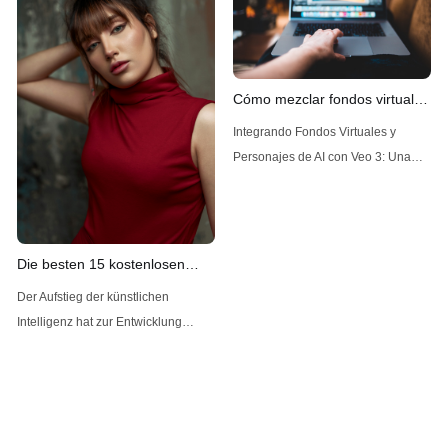
encuentra Z-Image AI, una
avanzadas capacidades de
herramienta que se destaca por su
generación de imágenes: Flux 2,
desarrollado por Black Forest Labs.
Flux 2, el sucesor de Flux AI, ha
Cómo mezclar fondos virtuales
atraído una atención significativa
y personajes de IA en Veo 3.
Integrando Fondos Virtuales y
por su
Personajes de AI con Veo 3: Una
Guía Completa La cámara Veo 3
está revolucionando la forma en
que los equipos deportivos y los
entrenadores analizan y mejoran su
Die besten 15 kostenlosen
rendimiento. Su capacidad para
Undress-AI-Bewertungen
Der Aufstieg der künstlichen
grabar automáticamente partidos
Intelligenz hat zur Entwicklung
completos y proporcionar
verschiedener Werkzeuge geführt,
información detallada es
die den Nutzern bei einer Vielzahl
incomparable. Sin embargo, el
von Aufgaben helfen können,
darunter die Erstellung von Inhalten,
die Verbesserung von Bildern und