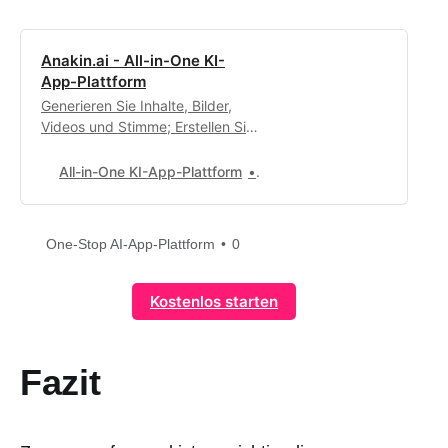
Anakin.ai - All-in-One KI-
App-Plattform
Generieren Sie Inhalte, Bilder,
Videos und Stimme; Erstellen Sie
automatisierte Workflows,
benutzerdefinierte KI-Apps und
All-in-One KI-App-Plattform
0
intelligente Agenten. Ihre
exklusive KI-App-
Anpassungswerkstatt.
One-Stop AI-App-Plattform
0
Kostenlos starten
Fazit