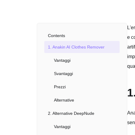
L'e
Contents
e c
art
1. Anakin AI Clothes Remover
imp
Vantaggi
qua
Svantaggi
Prezzi
1
Alternative
Ana
2. Alternative DeepNude
sen
Vantaggi