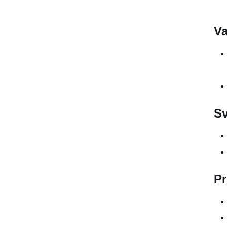
Svantaggi
Prezzi
Va
Alternative
5. FakeApp
Vantaggi
Sv
Svantaggi
Prezzi
Alternative
Pr
6. DeepFakesWeb
Vantaggi