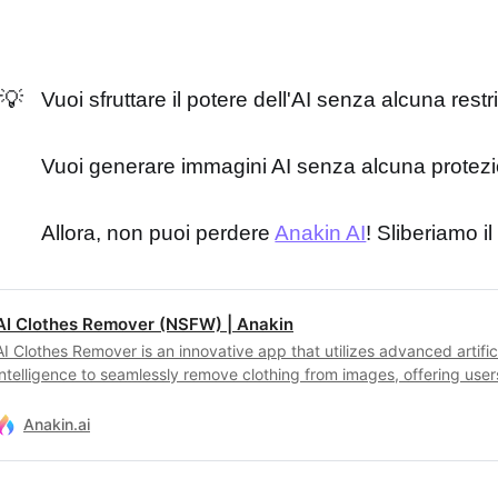
💡
Vuoi sfruttare il potere dell'AI senza alcuna rest
Vuoi generare immagini AI senza alcuna protez
Allora, non puoi perdere
Anakin AI
! Sliberiamo il
AI Clothes Remover (NSFW) | Anakin
AI Clothes Remover is an innovative app that utilizes advanced artific
intelligence to seamlessly remove clothing from images, offering user
unparalleled creative freedom and privacy assurance in digital artistr
Anakin.ai