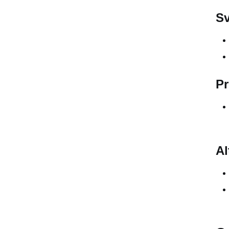
Sv
Prezzi
Alternative
9. Photolemur
Pr
Vantaggi
Svantaggi
Prezzi
Al
Alternative
10. FaceApp
Vantaggi
Svantaggi