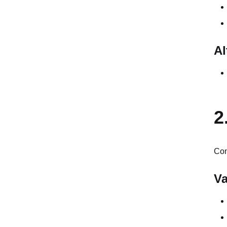
Svantaggi
Prezzi
Alternative
Al
7. Reflect.tech
Vantaggi
2
Svantaggi
Prezzi
Con
Alternative
Va
8. DeepArt Effects
Vantaggi
Svantaggi