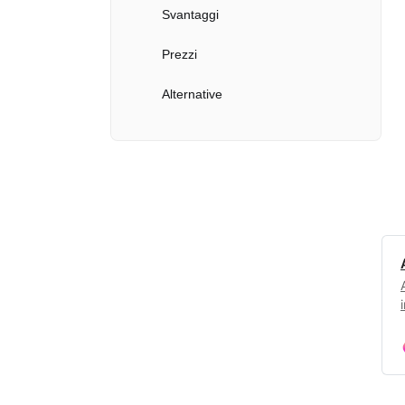
Svantaggi
Prezzi
Alternative
3. App Nudify
Vantaggi
Svantaggi
Prezzi
Alternative
4. App Xray
Vantaggi