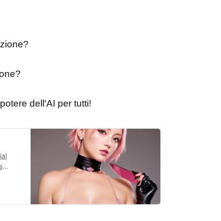
rizione?
ione?
 potere dell'AI per tutti!
ial
s
y.