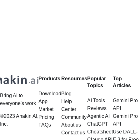
Products
Resources
Popular
Top
Topics
Articles
Download
Blog
Bring AI to
AI Tools
Gemini Pro
App
Help
everyone's work
Reviews
API
Market
Center
©2023 Anakin AI,
Agentic AI
Gemini Pro
Pricing
Community
Inc.
ChatGPT
API
FAQs
About us
Cheatsheet
Use DALL-
Contact us
Claude API
E 3 for Free