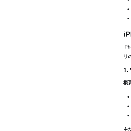
i
i
リ
1.
概
主