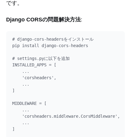
です。
Django CORSの問題解決方法
:
# django-cors-headersをインストール

pip install django-cors-headers

# settings.pyに以下を追加

INSTALLED_APPS = [

    ...

    'corsheaders',

    ...

]

MIDDLEWARE = [

    ...

    'corsheaders.middleware.CorsMiddleware',

    ...

]
