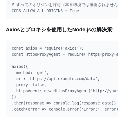
# すべてのオリジンを許可（本番環境では推奨されません）

Axiosとプロキシを使用したNode.jsの解決策
:
const axios = require('axios');

const HttpsProxyAgent = require('https-proxy-agent'
axios({

  method: 'get',

  url: 'https://api.example.com/data',

  proxy: false,

  httpsAgent: new HttpsProxyAgent('http://your-prox
})

.then(response => console.log(response.data))
