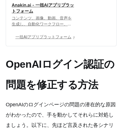
Anakin.ai - 一括AIアプリプラッ
トフォーム
コンテンツ、画像、動画、音声を
生成し、自動化ワークフロー、カ
スタムAIアプリ、インテリジェン
トエージェントを作成します。独
一括AIアプリプラットフォーム
0
占のAIアプリカスタマイズワーク
ステーション。
OpenAIログイン認証の
問題を修正する方法
OpenAIのログインページの問題の潜在的な原因
がわかったので、手を動かしてそれらに対処し
ましょう。以下に、先ほど言及された各シナリ