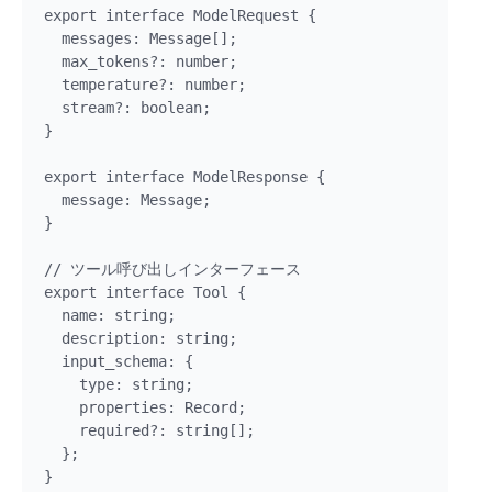
export interface ModelRequest {

  messages: Message[];

  max_tokens?: number;

  temperature?: number;

  stream?: boolean;

}

export interface ModelResponse {

  message: Message;

}

// ツール呼び出しインターフェース

export interface Tool {

  name: string;

  description: string;

  input_schema: {

    type: string;

    properties: Record;

    required?: string[];

  };

}
