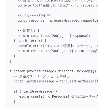
    // 受信したリクエストをログ出力（デバッグ用）

    console.log('受信したリクエスト:', request.messag
    // メッセージを処理

    const response = processMessages(request.messag
    // 応答を返す

    return res.status(200).json(response);

  } catch (error) {

    console.error('リクエスト処理中にエラー:', error);

    return res.status(500).json({ error: '内部サー
  }

}

function processMessages(messages: Message[]): Mode
  // 最後のユーザーメッセージを抽出

  const lastUserMessage = findLastUserMessage(messa
  if (!lastUserMessage) {

    return createErrorResponse("会話にユーザーメ
  }
