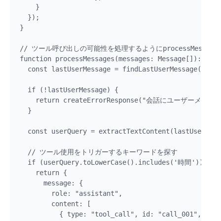
    }

  });

}

// ツール呼び出しの可能性を処理するようにprocessMessage
function processMessages(messages: Message[]): Mode
  const lastUserMessage = findLastUserMessage(messa
  if (!lastUserMessage) {

    return createErrorResponse("会話にユーザーメ
  }

  const userQuery = extractTextContent(lastUserMess
  // ツール使用をトリガーするキーワードを探す

  if (userQuery.toLowerCase().includes('時間')) {

    return {

      message: {

        role: "assistant",

        content: [

          { type: "tool_call", id: "call_001", name