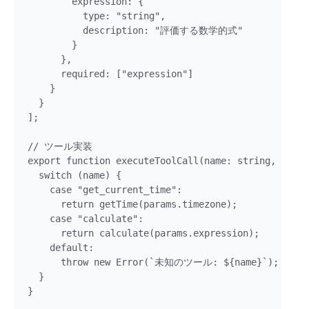
        expression: {

          type: "string",

          description: "評価する数学的式"

        }

      },

      required: ["expression"]

    }

  }

];

// ツール実装

export function executeToolCall(name: string, param
  switch (name) {

    case "get_current_time":

      return getTime(params.timezone);

    case "calculate":

      return calculate(params.expression);

    default:

      throw new Error(`未知のツール: ${name}`);

  }

}
