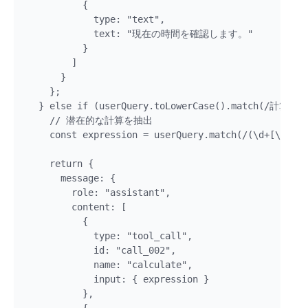
          { 

            type: "text", 

            text: "現在の時間を確認します。" 

          }

        ]

      }

    };

  } else if (userQuery.toLowerCase().match(/計算
    // 潜在的な計算を抽出

    const expression = userQuery.match(/(\d+[\+\-\*
    return {

      message: {

        role: "assistant",

        content: [

          { 

            type: "tool_call", 

            id: "call_002", 

            name: "calculate", 

            input: { expression } 

          },
