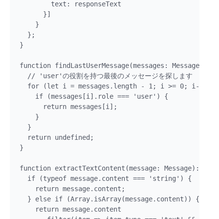
        text: responseText 

      }]

    }

  };

}

function findLastUserMessage(messages: Message[]): 
  // 'user'の役割を持つ最後のメッセージを探します

  for (let i = messages.length - 1; i >= 0; i--) {

    if (messages[i].role === 'user') {

      return messages[i];

    }

  }

  return undefined;

}

function extractTextContent(message: Message): stri
  if (typeof message.content === 'string') {

    return message.content;

  } else if (Array.isArray(message.content)) {

    return message.content
