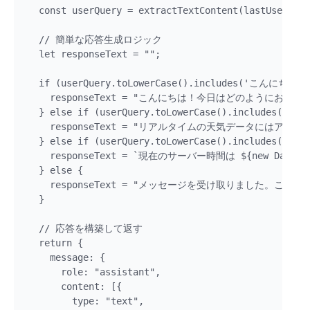
  const userQuery = extractTextContent(lastUserMess
  // 簡単な応答生成ロジック

  let responseText = "";

  if (userQuery.toLowerCase().includes('こんにちは') 
    responseText = "こんにちは！今日はどのようにお手伝
  } else if (userQuery.toLowerCase().includes('天気'
    responseText = "リアルタイムの天気データには
  } else if (userQuery.toLowerCase().includes('時間'
    responseText = `現在のサーバー時間は ${new Date().t
  } else {

    responseText = "メッセージを受け取りました。こ
  }

  // 応答を構築して返す

  return {

    message: {

      role: "assistant",

      content: [{ 

        type: "text", 
