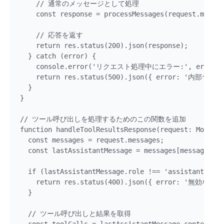
    // 通常のメッセージとして処理

    const response = processMessages(request.messag
    // 応答を返す

    return res.status(200).json(response);

  } catch (error) {

    console.error('リクエスト処理中にエラー:', error);

    return res.status(500).json({ error: '内部サー
  }

}

// ツール呼び出しを処理するためのこの関数を追加

function handleToolResultsResponse(request: ModelRe
  const messages = request.messages;

  const lastAssistantMessage = messages[messages.le
  if (lastAssistantMessage.role !== 'assistant' || 
    return res.status(400).json({ error: '無効な
  }

  // ツール呼び出しと結果を取得
