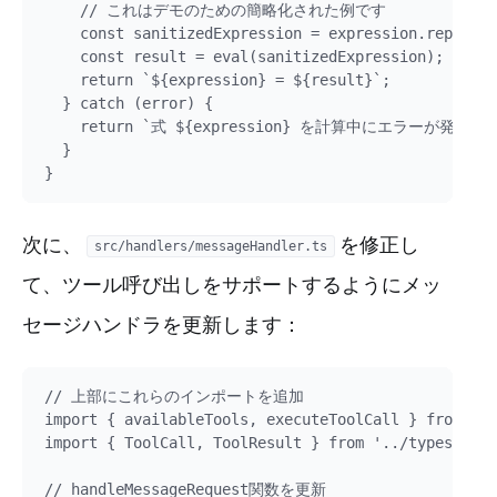
    // これはデモのための簡略化された例です

    const sanitizedExpression = expression.replace(
    const result = eval(sanitizedExpression);

    return `${expression} = ${result}`;

  } catch (error) {

    return `式 ${expression} を計算中にエラーが発生しました: $
  }

次に、
を修正し
src/handlers/messageHandler.ts
て、ツール呼び出しをサポートするようにメッ
セージハンドラを更新します：
// 上部にこれらのインポートを追加

import { availableTools, executeToolCall } from '..
import { ToolCall, ToolResult } from '../types';

// handleMessageRequest関数を更新
