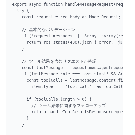
export async function handleMessageRequest(req: Req
  try {

    const request = req.body as ModelRequest;

    // 基本的なバリデーション

    if (!request.messages || !Array.isArray(request
      return res.status(400).json({ error
    }

    // ツール結果を含むリクエストか確認

    const lastMessage = request.messages[request.me
    if (lastMessage.role === 'assistant' && Array.i
      const toolCalls = lastMessage.content.filter(
        item.type === 'tool_call') as ToolCall[];

      if (toolCalls.length > 0) {

        // ツール結果に関するフォローアップ

        return handleToolResultsResponse(request, r
      }

    }
