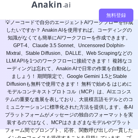
ロイする方法
無料登録
💡ノーコードで自分のエージェントAIワークフローを作成
したいですか？ Anakin AIを使用すれば、コーディングの
知識がなくても簡単にAIワークフローを作成できます。
GPT-4、Claude 3.5 Sonnet、Uncensored Dolphin-
Mixtral、Stable Diffusion、DALLE、Web Scrapingなどの
LLM APIを1つのワークフローに接続できます！ 複雑なコ
ーディングは忘れて、Anakin AIで日常の作業を自動化し
ましょう！ 期間限定で、Google Gemini 1.5とStable
Diffusionも無料で使用できます！ 無料で始める はじめに
モデルコンテキストプロトコル（MCP）は、AIエコシス
テムの重要な進展を表しており、大規模言語モデルとのコ
ミュニケーションに標準化された方法を提供します。各AI
プラットフォームがメッセージの独自のフォーマットを実
装するのではなく、MCPはさまざまなモデルやプラット
フォーム間でプロンプト、応答、関数呼び出しの一貫した
インターフェイスを提供することを目指しています。 プ