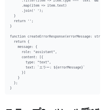
      .filter(item => item.type === 'text' && item.
      .map(item => item.text)

      .join(' ');

  }

  return '';

}

function createErrorResponse(errorMessage: string):
  return {

    message: {

      role: "assistant",

      content: [{ 

        type: "text", 

        text: `エラー: ${errorMessage}` 

      }]

    }

  };
