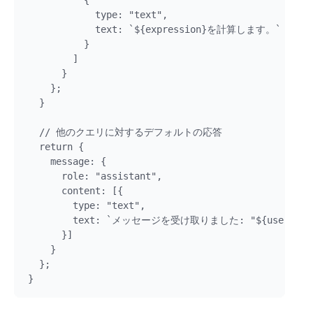
          { 

            type: "text", 

            text: `${expression}を計算します。` 

          }

        ]

      }

    };

  }

  // 他のクエリに対するデフォルトの応答

  return {

    message: {

      role: "assistant",

      content: [{ 

        type: "text", 

        text: `メッセージを受け取りました: "${user
      }]

    }

  };
