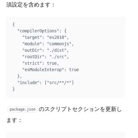
須設定を含めます：
{

  "compilerOptions": {

    "target": "es2018",

    "module": "commonjs",

    "outDir": "./dist",

    "rootDir": "./src",

    "strict": true,

    "esModuleInterop": true

  },

  "include": ["src/**/*"]

のスクリプトセクションを更新し
package.json
ます：