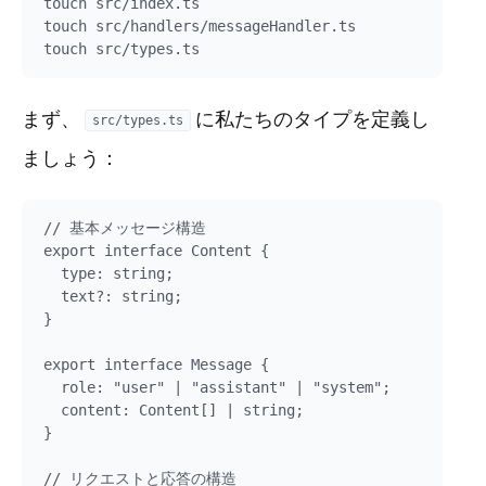
touch src/index.ts

touch src/handlers/messageHandler.ts

まず、
に私たちのタイプを定義し
src/types.ts
ましょう：
// 基本メッセージ構造

export interface Content {

  type: string;

  text?: string;

}

export interface Message {

  role: "user" | "assistant" | "system";

  content: Content[] | string;

}

// リクエストと応答の構造
