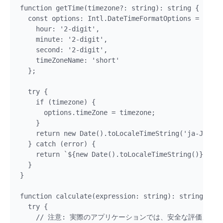
function getTime(timezone?: string): string {

  const options: Intl.DateTimeFormatOptions = { 

    hour: '2-digit', 

    minute: '2-digit', 

    second: '2-digit',

    timeZoneName: 'short' 

  };

  try {

    if (timezone) {

      options.timeZone = timezone;

    }

    return new Date().toLocaleTimeString('ja-JP', o
  } catch (error) {

    return `${new Date().toLocaleTimeString()}
  }

}

function calculate(expression: string): string {

  try {

    // 注意: 実際のアプリケーションでは、安全な評価メソ