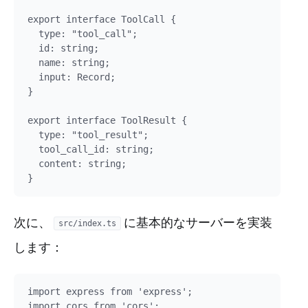
export interface ToolCall {

  type: "tool_call";

  id: string;

  name: string;

  input: Record;

}

export interface ToolResult {

  type: "tool_result";

  tool_call_id: string;

  content: string;

次に、
に基本的なサーバーを実装
src/index.ts
します：
import express from 'express';

import cors from 'cors';
