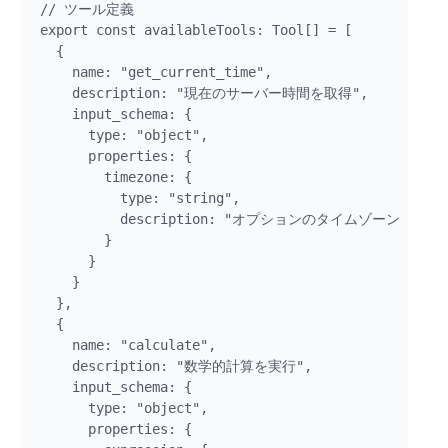
// ツール定義

export const availableTools: Tool[] = [

  {

    name: "get_current_time",

    description: "現在のサーバー時間を取得",

    input_schema: {

      type: "object",

      properties: {

        timezone: {

          type: "string",

          description: "オプションのタイムゾーン
        }

      }

    }

  },

  {

    name: "calculate",

    description: "数学的計算を実行",

    input_schema: {

      type: "object",

      properties: {
