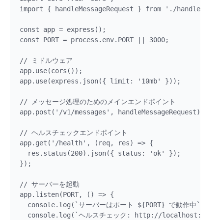
import { handleMessageRequest } from './handlers/me
const app = express();

const PORT = process.env.PORT || 3000;

// ミドルウェア

app.use(cors());

app.use(express.json({ limit: '10mb' }));

// メッセージ処理のためのメインエンドポイント

app.post('/v1/messages', handleMessageRequest);

// ヘルスチェックエンドポイント

app.get('/health', (req, res) => {

  res.status(200).json({ status: 'ok' });

});

// サーバーを起動

app.listen(PORT, () => {

  console.log(`サーバーはポート ${PORT} で動作中`);

  console.log(`ヘルスチェック: http://localhost:${PORT