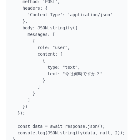
    method: 'POST',

    headers: {

      'Content-Type': 'application/json'

    },

    body: JSON.stringify({

      messages: [

        {

          role: "user",

          content: [

            {

              type: "text",

              text: "今は何時ですか？"

            }

          ]

        }

      ]

    })

  });

  const data = await response.json();

  console.log(JSON.stringify(data, null, 2));

}
