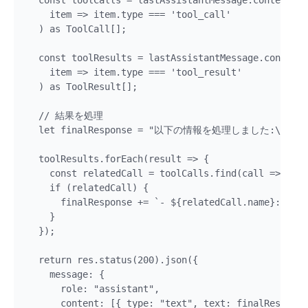
  const toolCalls = lastAssistantMessage.content.fi
    item => item.type === 'tool_call'

  ) as ToolCall[];

  const toolResults = lastAssistantMessage.content.
    item => item.type === 'tool_result'

  ) as ToolResult[];

  // 結果を処理

  let finalResponse = "以下の情報を処理しました:\n\n";

  toolResults.forEach(result => {

    const relatedCall = toolCalls.find(call => call
    if (relatedCall) {

      finalResponse += `- ${relatedCall.name}: ${re
    }

  });

  return res.status(200).json({

    message: {

      role: "assistant",

      content: [{ type: "text", text: finalResponse