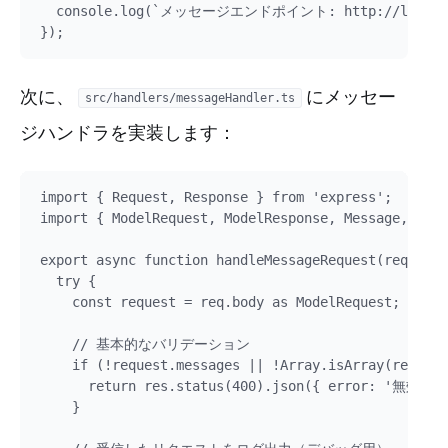
  console.log(`メッセージエンドポイント: http://localhost
次に、
にメッセー
src/handlers/messageHandler.ts
ジハンドラを実装します：
import { Request, Response } from 'express';

import { ModelRequest, ModelResponse, Message, Cont
export async function handleMessageRequest(req: Req
  try {

    const request = req.body as ModelRequest;

    // 基本的なバリデーション

    if (!request.messages || !Array.isArray(request
      return res.status(400).json({ error
    }
