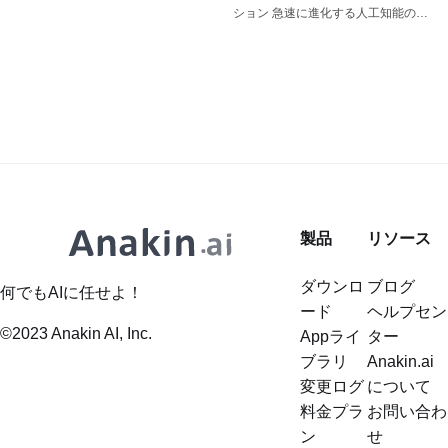
か
ユーザーが抱いている疑問は、ナノ
にスワップできます。
ション 急速に進化する人工知能の分
気を集めています。中でも注目すべ
バナナは成人コンテンツを生成でき
野において、特に注目を集めている
きなのがZ-Image AIであり、その多
るのか？ということです。その答え
モデルがあります。それは、Black
様性と使いやすさが際立っていま
は、見た目ほど簡単ではありませ
Forest Labsによって開発されたFlux
す。本記事では、制限なしにZ-
ん。本記事では、この問題に関する
2です。Flux AIの後継モデルである
Image AIを利用する方法と、
複雑さを探り、成人コンテンツに対
Flux 2は、テキストの説明から高品
FluxNSFW.AI、NSFWSora.AI、
応する代替のAI画像生成モデルとし
質で制限のない画像を生成する能力
ONlyporn.AIなどの補完的なサービ
て、OnlyPorn.AIとFluxNSFW.aiを紹
で大きな注目を集めています。Flux
スを通じて得られる強化された機能
介します。 Sora 2 Porn | Sora AI
2に関して特に話題にされているの
のいくつかを紹介します。
Porn Video Generator | Sora 2
製品
リソース
は、NSFW（職場に適さない）コン
https://anakin.ai/ja-jp/apps/keyword
NSFW | Nano Banana
テンツを生成する可能性です。この
Z-Image AIの使い方
ダウンロ
ブログ
記事では、Flux 2がNSFWコンテン
何でもAIに任せよ！
https://anakin.ai/ja-jp/apps/keyword
ード
ヘルプセン
ツを生成する能力、こうしたコンテ
1. Z-Image AIを理解する Z-Image AI
©2023 Anakin AI, Inc.
Appライ
ター
ンツに伴う倫理的考慮事項、Flux 2
は、最先端のAIモデルを活用してリ
ブラリ
Anakin.ai
の制限のないモードを責任を持って
アルで芸術的な画像を生成する高度
変更ログ
について
使用する方法について探ります。
な画像生成ツールです。ユーザーは
料金プラ
お問い合わ
Flux 2：簡潔な概要 Flux 2は、テキ
スタイル、ムード、コンテンツタイ
ン
せ
ストから画像を生成することに特化
プなどのパラメータを指定すること