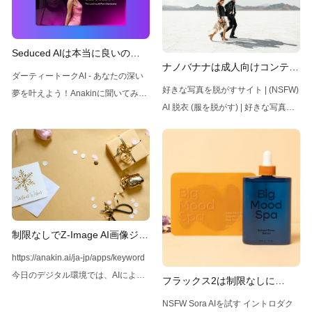
Seduced AIは本当に良いの
ナノバナナは成人向けコンテン
か？機能、価格、代替案
ダーティートークAI - あなたの深い
ツを生成できるか？
好きな写真を脱がすサイト | (NSFW)
夢を叶えよう！Anakinに聞いてみ
AI 脱衣 (服を脱がす) | 好きな写真を
て。私にダーティートークできるAI
脱がすサイト | (NSFW) AI 脱衣 (服を
はある？キャラクターAIでのダーテ
脱がす)AI 脱衣 (服を脱がす) | 好きな
ィートーク方法は？このアプリを
写真を脱がすサイト は、AIを利用し
NSFWチャットの最良のキャラクタ
て、好きな写真から服を虚像的に取
ーAI代替として使用しよう！
り除いて、その結果を表示するエン
Anakin.ai💡制約なしでAIの力を利用
ターテインメント向けアプリです。
したいですか？ 安全策なしでAI画像
douchu.ai ナノバナナは、神秘的な
を生成したいですか？ それなら、
制限なしでZ-Image AI画像ジェ
集団「ナノジェネティクス」によっ
Anakin AIを見逃してはいけません！
ネレーターを使う方法
https://anakin.ai/ja-jp/apps/keyword
て開発されたAI画像生成モデルで、
すべての人のためにAIの力を解き放
今日のデジタル環境では、AIによる
フラックス2は制限なしに
その驚異的な能力でインターネット
ちましょう！AIフェイススワップオ
画像生成ツールが高品質で多様な画
NSFWコンテンツを生成できる
を席巻しています。しかし、多くの
ンライン | Anakin画像内の顔を簡単
NSFW Sora AIを試す イントロダク
像を作成できる能力からますます人