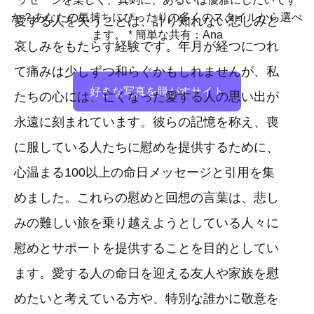
か？あなたの気持ちにぴったりの多くのスタイルから選べ
愛する人を失うことは、計り知れない悲しみと
ます。 * 簡単な共有：Ana
哀しみをもたらす経験です。年月が経つにつれ
て痛みは少しずつ和らぐかもしれませんが、私
好きな写真を脱がすサイト
たちの心には、亡くなった愛する人の思い出が
永遠に刻まれています。彼らの記憶を称え、喪
に服している人たちに慰めを提供するために、
心温まる100以上の命日メッセージと引用を集
めました。これらの慰めと回想の言葉は、悲し
みの難しい旅を乗り越えようとしている人々に
慰めとサポートを提供することを目的としてい
ます。愛する人の命日を迎える友人や家族を慰
めたいと考えている方や、特別な誰かに敬意を