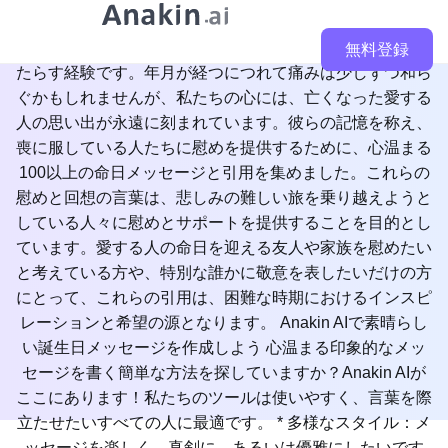
愛する人を失うことは、計り知れない悲しみと哀しみをも
無料登録
たらす経験です。年月が経つにつれて痛みは少しずつ和ら
ぐかもしれませんが、私たちの心には、亡くなった愛する
人の思い出が永遠に刻まれています。彼らの記憶を称え、
喪に服している人たちに慰めを提供するために、心温まる
100以上の命日メッセージと引用を集めました。これらの
慰めと回想の言葉は、悲しみの難しい旅を乗り越えようと
している人々に慰めとサポートを提供することを目的とし
ています。愛する人の命日を迎える友人や家族を慰めたい
と考えている方や、特別な誰かに敬意を表したいだけの方
にとって、これらの引用は、困難な時期におけるインスピ
レーションと希望の源となります。 Anakin AIで素晴らし
い誕生日メッセージを作成しよう 心温まる印象的なメッ
セージを書く簡単な方法を探していますか？Anakin AIが
ここにあります！私たちのツールは使いやすく、言葉を際
立たせたいすべての人に最適です。 * 多様なスタイル：メ
ッセージを楽しく、真剣に、あるいは優雅にしたいです