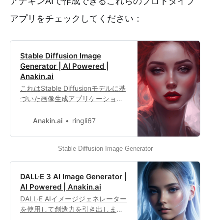
アナキンAIで作成できるこれらのプロトタイプ
アプリをチェックしてください：
Stable Diffusion Image
Generator | AI Powered |
Anakin.ai
これはStable Diffusionモデルに基
づいた画像生成アプリケーション
であり、高品質かつ多様な画像コ
ンテンツを生成することができま
Anakin.ai
ringli67
す。いくつかの創造的なタスクに
適しており、適切なプロンプトを
Stable Diffusion Image Generator
選択または入力するだけで瞬時に
画像を生成することができます。
DALL·E 3 AI Image Generator |
AI Powered | Anakin.ai
DALL·E AIイメージジェネレーター
を使用して創造力を引き出しまし
ょう。あなたの想像に合った高品