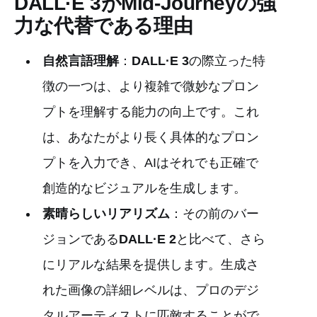
DALL·E 3がMid-Journeyの強
力な代替である理由
自然言語理解
：
DALL·E 3
の際立った特
徴の一つは、より複雑で微妙なプロン
プトを理解する能力の向上です。これ
は、あなたがより長く具体的なプロン
プトを入力でき、AIはそれでも正確で
創造的なビジュアルを生成します。
素晴らしいリアリズム
：その前のバー
ジョンである
DALL·E 2
と比べて、さら
にリアルな結果を提供します。生成さ
れた画像の詳細レベルは、プロのデジ
タルアーティストに匹敵することがで