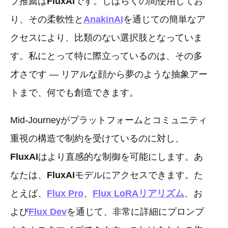
プ推薦は
FluxAI
です。しばらくの間使用してお
り、その柔軟性と
AnakinAI
を通じての簡単なア
クセスにより、比類のない選択肢となっていま
す。私にとって特に際立っているのは、その多
才さです — リアルな顔から夢のような抽象アー
トまで、何でも創造できます。
Mid-Journeyがプラットフォームとコミュニティ
重視の構造で制約を受けているのに対し、
FluxAI
はより直感的な制御を可能にします。あ
なたは、
FluxAI
モデルにアクセスできます。た
とえば、
Flux Pro
、
Flux LoRAリアリズム
、お
よび
Flux Dev
を通じて、非常に詳細にプロンプ