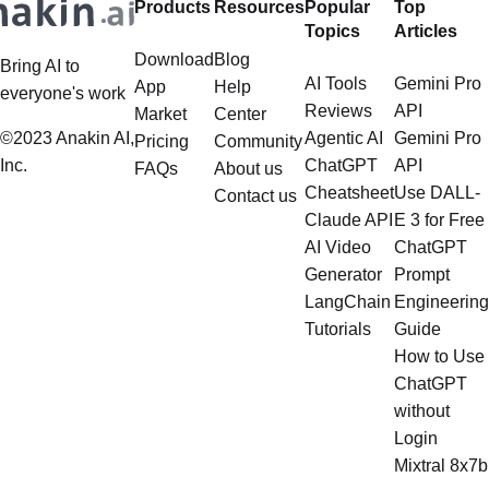
Products
Resources
Popular
Top
Topics
Articles
Download
Blog
Bring AI to
AI Tools
Gemini Pro
App
Help
everyone's work
Reviews
API
Market
Center
©2023 Anakin AI,
Agentic AI
Gemini Pro
Pricing
Community
Inc.
ChatGPT
API
FAQs
About us
Cheatsheet
Use DALL-
Contact us
Claude API
E 3 for Free
AI Video
ChatGPT
Generator
Prompt
LangChain
Engineering
Tutorials
Guide
How to Use
ChatGPT
without
Login
Mixtral 8x7b