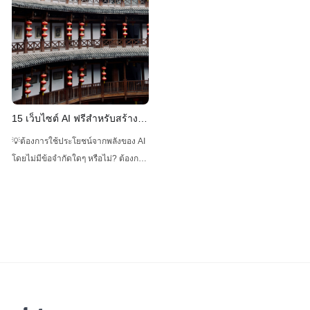
บันเทิงออนไลน์ การเล่นสล็อตออนไลน์
15 เว็บไซต์ AI ฟรีสำหรับสร้าง
ภาพนู้ดที่คุณสามารถลองใช้ได้
💡ต้องการใช้ประโยชน์จากพลังของ AI
ทันที!
โดยไม่มีข้อจำกัดใดๆ หรือไม่? ต้องการ
สร้างภาพ AI โดยไม่มีมาตรการป้องกัน
ใดๆ หรือไม่? ถ้าอย่างนั้น คุณไม่ควร
พลาด Anakin AI! มาปลดปล่อยพลัง
ของ AI ให้กับทุกคนกันเถอะ!AI Clothes
Remover (NSFW) | AnakinAI
Clothes Remover is